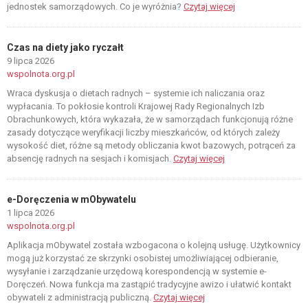
jednostek samorządowych. Co je wyróżnia?
Czytaj więcej
Czas na diety jako ryczałt
9 lipca 2026
wspolnota.org.pl
Wraca dyskusja o dietach radnych – systemie ich naliczania oraz
wypłacania. To pokłosie kontroli Krajowej Rady Regionalnych Izb
Obrachunkowych, która wykazała, że w samorządach funkcjonują różne
zasady dotyczące weryfikacji liczby mieszkańców, od których zależy
wysokość diet, różne są metody obliczania kwot bazowych, potrąceń za
absencję radnych na sesjach i komisjach.
Czytaj więcej
e-Doręczenia w mObywatelu
1 lipca 2026
wspolnota.org.pl
Aplikacja mObywatel została wzbogacona o kolejną usługę. Użytkownicy
mogą już korzystać ze skrzynki osobistej umożliwiającej odbieranie,
wysyłanie i zarządzanie urzędową korespondencją w systemie e-
Doręczeń. Nowa funkcja ma zastąpić tradycyjne awizo i ułatwić kontakt
obywateli z administracją publiczną.
Czytaj więcej