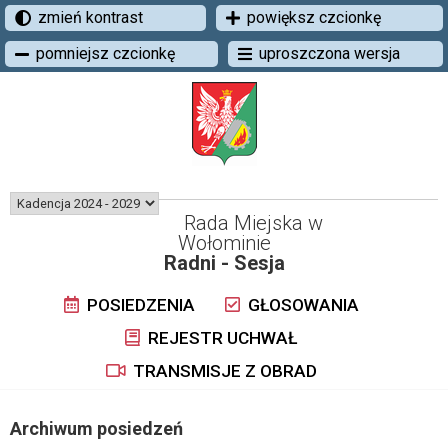
zmień kontrast
powiększ czcionkę
pomniejsz czcionkę
uproszczona wersja
Rada Miejska w
Wołominie
Radni - Sesja
POSIEDZENIA
GŁOSOWANIA
REJESTR UCHWAŁ
TRANSMISJE Z OBRAD
Archiwum posiedzeń