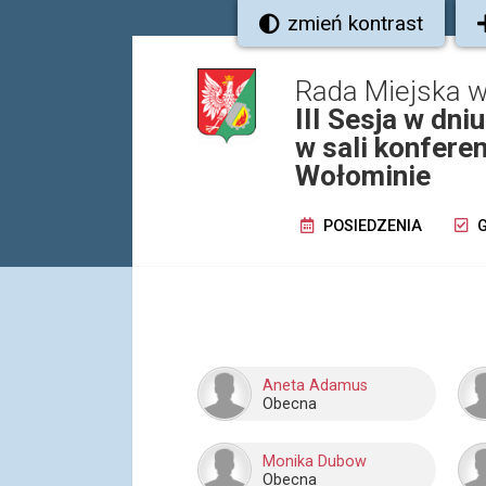
zmień kontrast
Rada Miejska 
III Sesja w dn
w sali konfere
Wołominie
POSIEDZENIA
G
Aneta Adamus
Obecna
Monika Dubow
Obecna