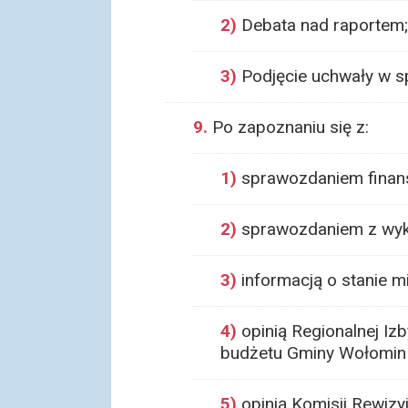
2)
Debata nad raportem;
3)
Podjęcie uchwały w s
9.
Po zapoznaniu się z:
1)
sprawozdaniem finan
2)
sprawozdaniem z wyk
3)
informacją o stanie m
4)
opinią Regionalnej I
budżetu Gminy Wołomin 
5)
opinią Komisji Rewiz