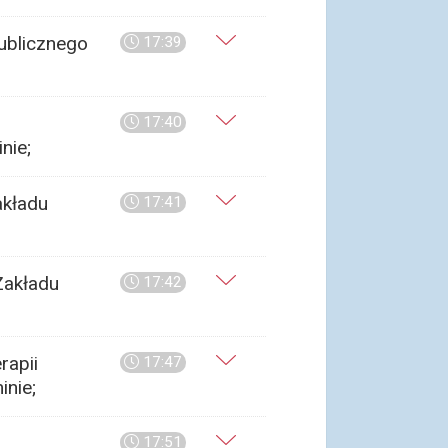
ublicznego
17:39
17:40
nie;
akładu
17:41
Zakładu
17:42
rapii
17:47
e​​​;
17:51