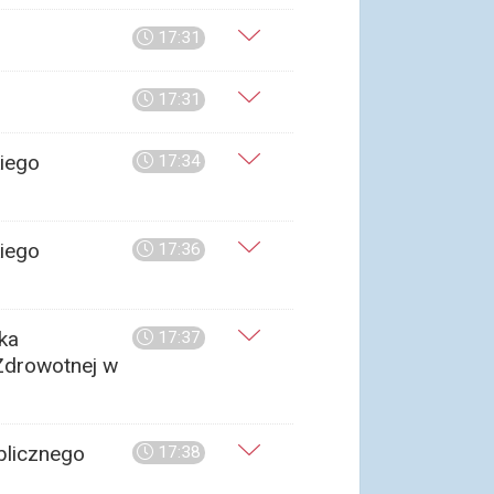
17:31
17:31
iego
17:34
iego
17:36
ka
17:37
 Zdrowotnej w
blicznego
17:38