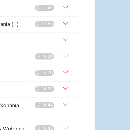
15:52
ania (1)
15:55
16:20
16:20
16:31
ykonania
16:44
ny Wołomin
16:45