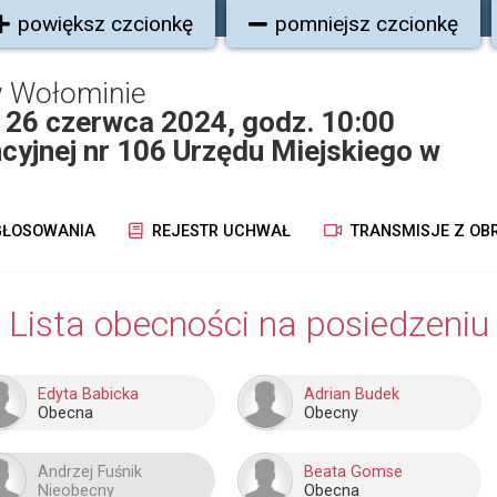
powiększ czcionkę
pomniejsz czcionkę
w Wołominie
iu 26 czerwca 2024, godz. 10:00
ncyjnej nr 106 Urzędu Miejskiego w
ŁOSOWANIA
REJESTR UCHWAŁ
TRANSMISJE Z OB
Lista obecności na posiedzeniu
Edyta Babicka
Adrian Budek
Obecna
Obecny
Andrzej Fuśnik
Beata Gomse
Nieobecny
Obecna