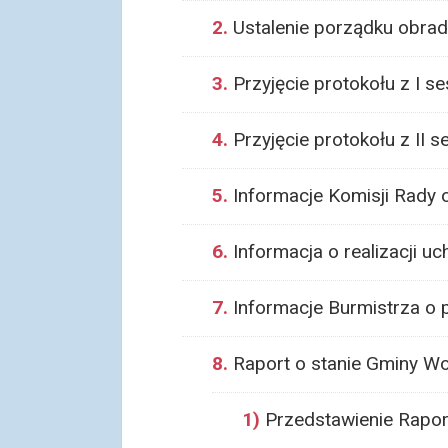
2.
Ustalenie porządku obrad
3.
Przyjęcie protokołu z I se
4.
Przyjęcie protokołu z II s
5.
Informacje Komisji Rady 
6.
Informacja o realizacji u
7.
Informacje Burmistrza o p
8.
Raport o stanie Gminy Wo
1)
Przedstawienie Rapor