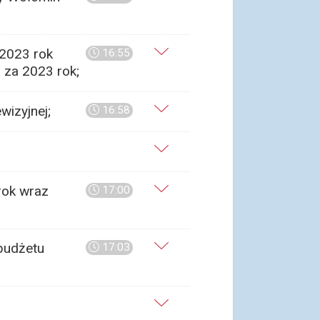
 2023 rok
16:55
 za 2023 rok;
wizyjnej;
16:58
rok wraz
17:00
 budżetu
17:03