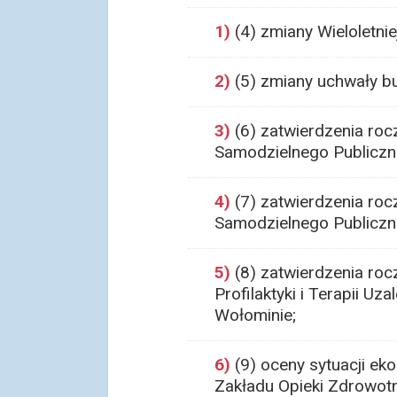
1)
(4) zmiany Wieloletni
2)
(5) zmiany uchwały b
3)
(6) zatwierdzenia ro
Samodzielnego Publiczn
4)
(7) zatwierdzenia ro
Samodzielnego Publiczn
5)
(8) zatwierdzenia ro
Profilaktyki i Terapii U
Wołominie;
6)
(9) oceny sytuacji ek
Zakładu Opieki Zdrowotn