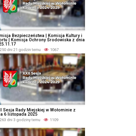
misja Bezpieczeństwa | Komisja Kultury i
ortu | Komisja Ochrony Środowiska z dnia
25.11.17
250 dni 21 godzin temu
1067
II Sesja Rady Miejskiej w Wołominie z
ia 6 listopada 2025
263 dni 3 godziny temu
1109