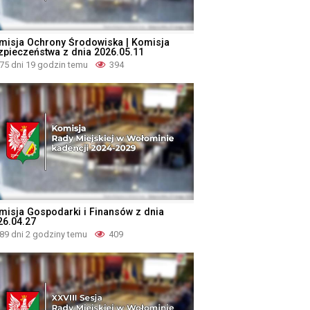
misja Ochrony Środowiska | Komisja
zpieczeństwa z dnia 2026.05.11
75 dni 19 godzin temu
394
misja Gospodarki i Finansów z dnia
26.04.27
89 dni 2 godziny temu
409