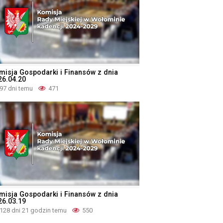
misja Gospodarki i Finansów z dnia
26.04.20
97 dni temu
471
misja Gospodarki i Finansów z dnia
26.03.19
128 dni 21 godzin temu
550