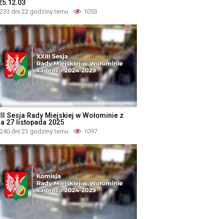
25.12.03
233 dni 22 godziny temu
1053
III Sesja Rady Miejskiej w Wołominie z
ia 27 listopada 2025
240 dni 23 godziny temu
1097