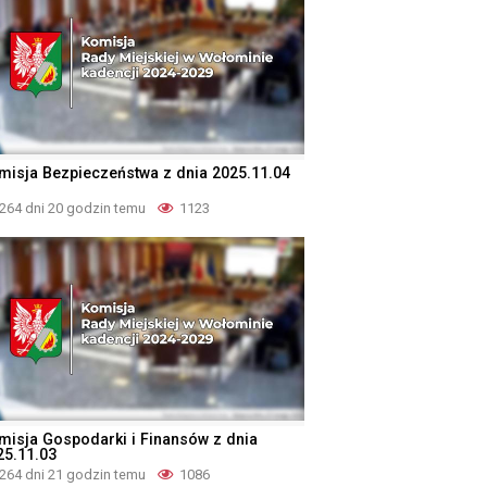
misja Bezpieczeństwa z dnia 2025.11.04
264 dni 20 godzin temu
1123
misja Gospodarki i Finansów z dnia
25.11.03
264 dni 21 godzin temu
1086