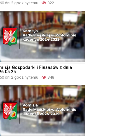
60 dni 2 godziny temu
322
misja Gospodarki i Finansów z dnia
26.05.25
60 dni 2 godziny temu
348