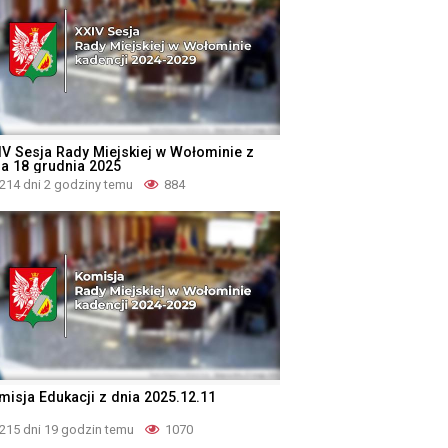
IV Sesja Rady Miejskiej w Wołominie z
ia 18 grudnia 2025
214 dni 2 godziny temu
884
misja Edukacji z dnia 2025.12.11
215 dni 19 godzin temu
1070