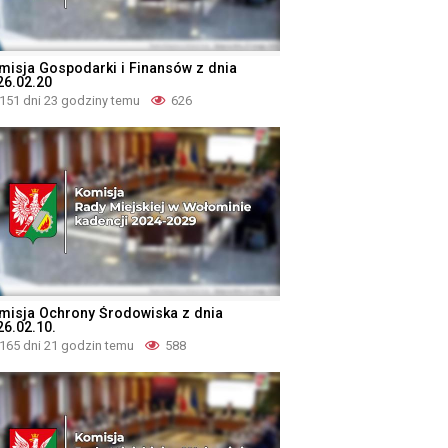
misja Gospodarki i Finansów z dnia
26.02.20
151 dni 23 godziny temu
626
misja Ochrony Środowiska z dnia
26.02.10.
165 dni 21 godzin temu
588