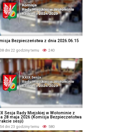
misja Bezpieczeństwa z dnia 2026.06.15
38 dni 22 godziny temu
240
IX Sesja Rady Miejskiej w Wołominie z
ia 28 maja 2026 (Komisja Bezpieczeństwa
rakcie sesji)
54 dni 23 godziny temu
580