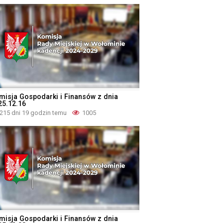
misja Gospodarki i Finansów z dnia
25.12.16
215 dni 19 godzin temu
1005
misja Gospodarki i Finansów z dnia