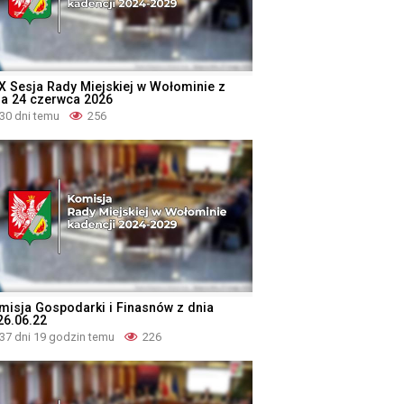
X Sesja Rady Miejskiej w Wołominie z
ia 24 czerwca 2026
30 dni temu
256
misja Gospodarki i Finasnów z dnia
26.06.22
37 dni 19 godzin temu
226