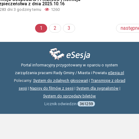
zpieczeństwa z dnia 2025.10.16
283 dni 3 godziny temu
1260
1
2
3
następn
Portal informacyjny przygotowany w oparciu o system
zarządzania pracami Rady Gminy / Miasta i Powiatu
eSesja.pl
Polecamy:
System do zdalnych głosowań
|
Transmisje z obrad
sesji
|
Napisy do filmów z sesji
|
System dla sygnalistów
|
System do sprzedaży biletów
Licznik odwiedzin
361259