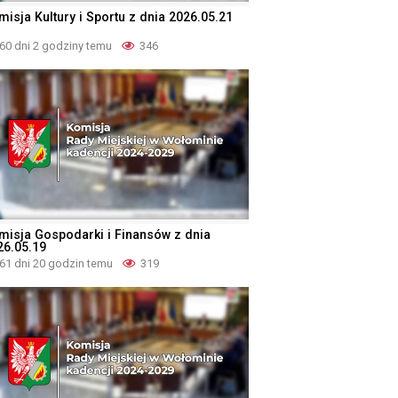
misja Kultury i Sportu z dnia 2026.05.21
60 dni 2 godziny temu
346
misja Gospodarki i Finansów z dnia
26.05.19
61 dni 20 godzin temu
319