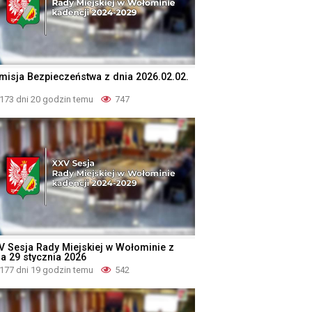
misja Bezpieczeństwa z dnia 2026.02.02.
173 dni 20 godzin temu
747
V Sesja Rady Miejskiej w Wołominie z
ia 29 stycznia 2026
177 dni 19 godzin temu
542