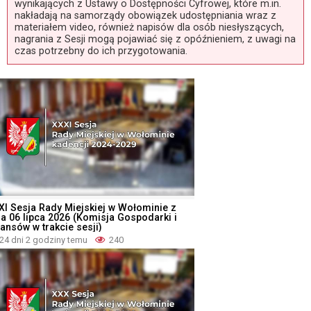
wynikających z Ustawy o Dostępności Cyfrowej, które m.in.
nakładają na samorządy obowiązek udostępniania wraz z
materiałem video, również napisów dla osób niesłyszących,
nagrania z Sesji mogą pojawiać się z opóźnieniem, z uwagi na
czas potrzebny do ich przygotowania.
XI Sesja Rady Miejskiej w Wołominie z
ia 06 lipca 2026 (Komisja Gospodarki i
nansów w trakcie sesji)
24 dni 2 godziny temu
240