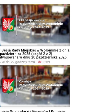
I Sesja Rady Miejskiej w Wołominie z dnia
 października 2025 (część 2 z 2)
ntynuowana w dniu 20 października 2025
278 dni 22 godziny temu
1269
misja Gospodarki i Finansów | Komisja