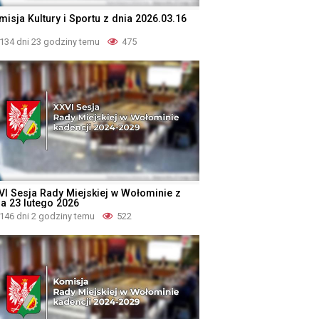
misja Kultury i Sportu z dnia 2026.03.16
134 dni 23 godziny temu
475
VI Sesja Rady Miejskiej w Wołominie z
ia 23 lutego 2026
146 dni 2 godziny temu
522