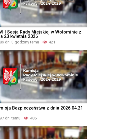
VIII Sesja Rady Miejskiej w Wołominie z
ia 23 kwietnia 2026
89 dni 3 godziny temu
421
misja Bezpieczeństwa z dnia 2026.04.21
97 dni temu
486