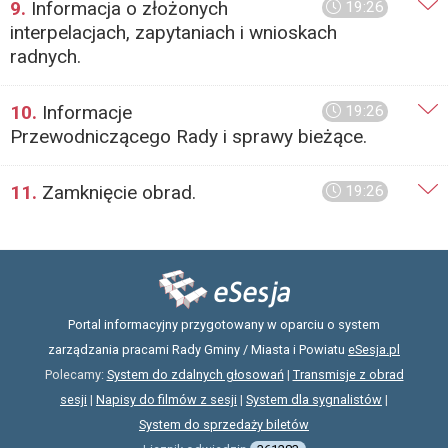
9.
Informacja o złożonych
19:26
interpelacjach, zapytaniach i wnioskach
radnych.
10.
Informacje
19:26
Przewodniczącego Rady i sprawy bieżące.
11.
Zamknięcie obrad.
19:26
Portal informacyjny przygotowany w oparciu o system
zarządzania pracami Rady Gminy / Miasta i Powiatu
eSesja.pl
Polecamy:
System do zdalnych głosowań
|
Transmisje z obrad
sesji
|
Napisy do filmów z sesji
|
System dla sygnalistów
|
System do sprzedaży biletów