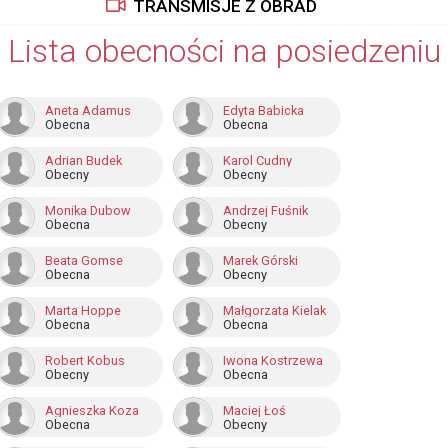
TRANSMISJE Z OBRAD
Lista obecności na posiedzeniu
Aneta Adamus
Edyta Babicka
Obecna
Obecna
Adrian Budek
Karol Cudny
Obecny
Obecny
Monika Dubow
Andrzej Fuśnik
Obecna
Obecny
Beata Gomse
Marek Górski
Obecna
Obecny
Marta Hoppe
Małgorzata Kielak
Obecna
Obecna
Robert Kobus
Iwona Kostrzewa
Obecny
Obecna
Agnieszka Koza
Maciej Łoś
Obecna
Obecny