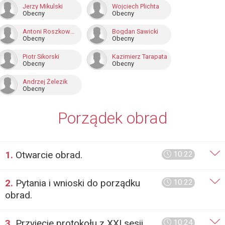
Jerzy Mikulski
Wojciech Plichta
Obecny
Obecny
Antoni Roszkowski
Bogdan Sawicki
Obecny
Obecny
Piotr Sikorski
Kazimierz Tarapata
Obecny
Obecny
Andrzej Żelezik
Obecny
Porządek obrad
1.
Otwarcie obrad.
10:22
2.
Pytania i wnioski do porządku
10:22
obrad.
3.
Przyjęcie protokołu z XXI sesji
10:24