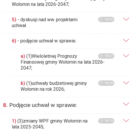
Wołomin na lata 2026-2047;
5)
- dyskusji nad ww. projektami
18:05
uchwał.
6)
- podjęcie uchwał w sprawie:
a)
(1)Wieloletniej Prognozy
18:07
Finansowej gminy Wołomin na lata 2026-
2047;
b)
(1)uchwały budżetowej gminy
18:09
Wołomin na rok 2026;
8.
Podjęcie uchwał w sprawie:
1)
(3)zmiany WPF gminy Wołomin na
18:19
lata 2025-2045;