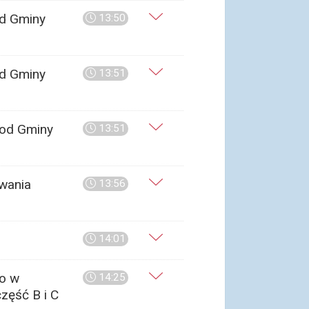
od Gminy
13:50
od Gminy
13:51
 od Gminy
13:51
wania
13:56
14:01
o w
14:25
zęść B i C