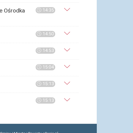
ie Ośrodka
14:35
14:50
14:53
15:04
15:13
15:13