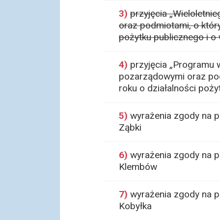
3)
przyjęcia „Wieloletn
oraz podmiotami, o który
pożytku publicznego i o
4)
przyjęcia „Programu 
pozarządowymi oraz podm
roku o działalności poży
5)
wyrażenia zgody na p
Ząbki
6)
wyrażenia zgody na p
Klembów
7)
wyrażenia zgody na p
Kobyłka