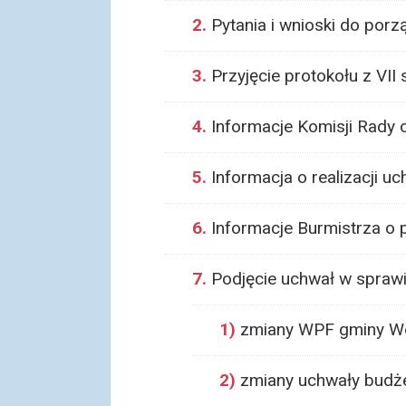
2.
Pytania i wnioski do porz
3.
Przyjęcie protokołu z VII 
4.
Informacje Komisji Rady o
5.
Informacja o realizacji u
6.
Informacje Burmistrza o p
7.
Podjęcie uchwał w sprawi
1)
zmiany WPF gminy Wo
2)
zmiany uchwały budże