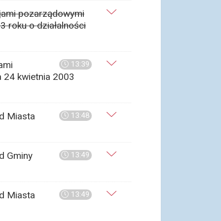
cjami pozarządowymi
3 roku o działalności
ami
13:39
a 24 kwietnia 2003
d Miasta
13:48
od Gminy
13:49
d Miasta
13:49