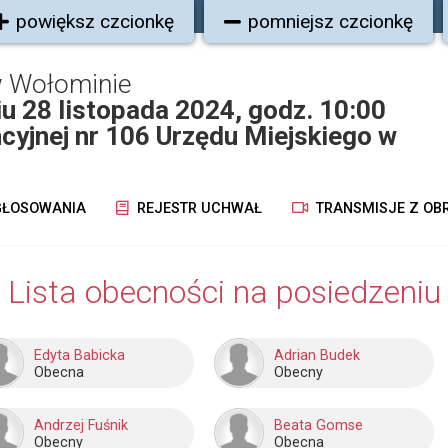
powiększ czcionkę
pomniejsz czcionkę
w Wołominie
iu 28 listopada 2024, godz. 10:00
ncyjnej nr 106 Urzędu Miejskiego w
ŁOSOWANIA
REJESTR UCHWAŁ
TRANSMISJE Z OB
Lista obecności na posiedzeniu
Edyta Babicka
Adrian Budek
Obecna
Obecny
Andrzej Fuśnik
Beata Gomse
Obecny
Obecna