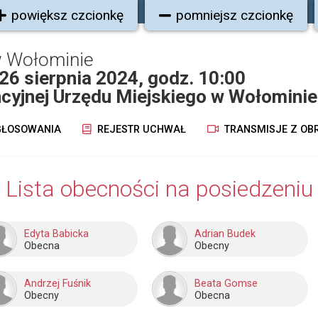
powiększ czcionkę
pomniejsz czcionkę
w Wołominie
 26 sierpnia 2024, godz. 10:00
ncyjnej Urzędu Miejskiego w Wołominie
ŁOSOWANIA
REJESTR UCHWAŁ
TRANSMISJE Z OB
Lista obecności na posiedzeniu
Edyta Babicka
Adrian Budek
Obecna
Obecny
Andrzej Fuśnik
Beata Gomse
Obecny
Obecna