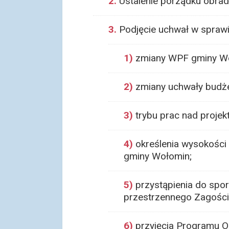
2.
Ustalenie porządku obrad
3.
Podjęcie uchwał w sprawi
1)
zmiany WPF gminy Wo
2)
zmiany uchwały budże
3)
trybu prac nad proje
4)
określenia wysokości
gminy Wołomin;
5)
przystąpienia do spo
przestrzennego Zagości
6)
przyjęcia Programu O