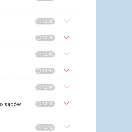
12:00
12:03
12:05
12:07
12:09
do sądów
12:10
12:42