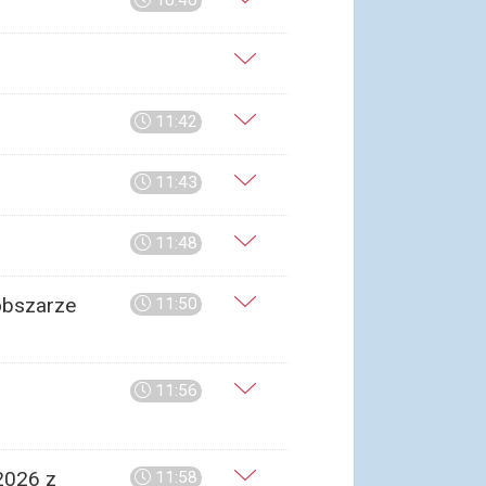
10:40
11:42
11:43
11:48
obszarze
11:50
11:56
2026 z
11:58