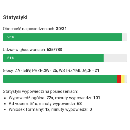
Statystyki
Obecność na posiedzeniach:
30/31
96%
Udział w głosowaniach:
635/783
81%
Głosy: ZA -
589
, PRZECIW -
25
, WSTRZYMUJĄCE -
21
Statystyki wypowiedzi na posiedzeniach:
Wypowiedź ogólna:
72x
, minuty wypowiedzi:
101
Ad vocem:
51x
, minuty wypowiedzi:
68
Wniosek formalny:
1x
, minuty wypowiedzi:
0