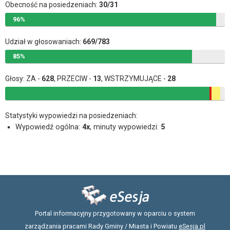
Obecność na posiedzeniach:
30/31
96%
Udział w głosowaniach:
669/783
85%
Głosy: ZA -
628
, PRZECIW -
13
, WSTRZYMUJĄCE -
28
Statystyki wypowiedzi na posiedzeniach:
Wypowiedź ogólna:
4x
, minuty wypowiedzi:
5
Portal informacyjny przygotowany w oparciu o system
zarządzania pracami Rady Gminy / Miasta i Powiatu
eSesja.pl